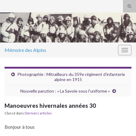
Tog
sear
Search for:
for
Mémoire des Alpins
Togg
navig
Photographie : Mitrailleurs du 359e régiment d’infanterie
alpine en 1915
Nouvelle parution : « La Savoie sous l’uniforme »
Manoeuvres hivernales années 30
Classé dans
Derniers articles
Bonjour à tous