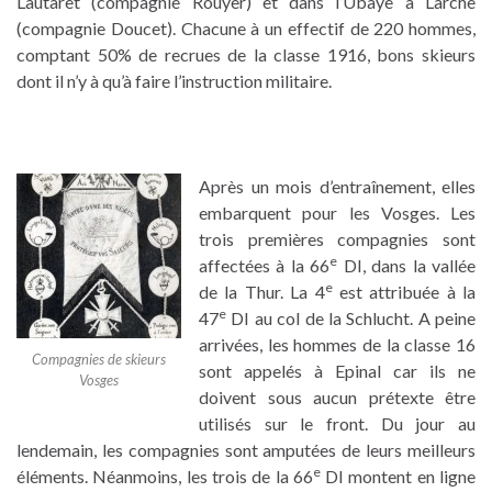
Lautaret (compagnie Rouyer) et dans l’Ubaye à Larche
(compagnie Doucet). Chacune à un effectif de 220 hommes,
comptant 50% de recrues de la classe 1916, bons skieurs
dont il n’y à qu’à faire l’instruction militaire.
Après un mois d’entraînement, elles
embarquent pour les Vosges. Les
trois premières compagnies sont
e
affectées à la 66
DI, dans la vallée
e
de la Thur. La 4
est attribuée à la
e
47
DI au col de la Schlucht. A peine
arrivées, les hommes de la classe 16
Compagnies de skieurs
sont appelés à Epinal car ils ne
Vosges
doivent sous aucun prétexte être
utilisés sur le front. Du jour au
lendemain, les compagnies sont amputées de leurs meilleurs
e
éléments. Néanmoins, les trois de la 66
DI montent en ligne