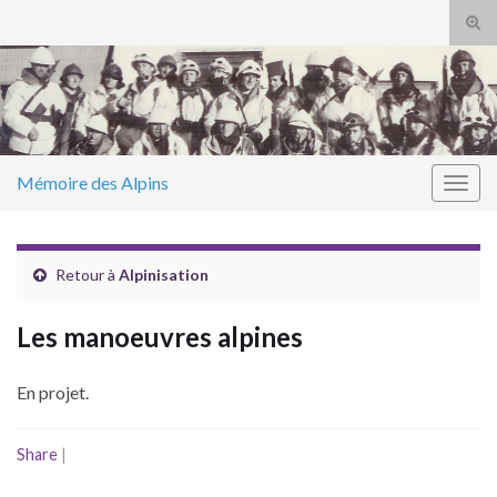
Tog
sear
Search for:
for
Mémoire des Alpins
Togg
navig
Retour à
Alpinisation
Les manoeuvres alpines
En projet.
Share
|