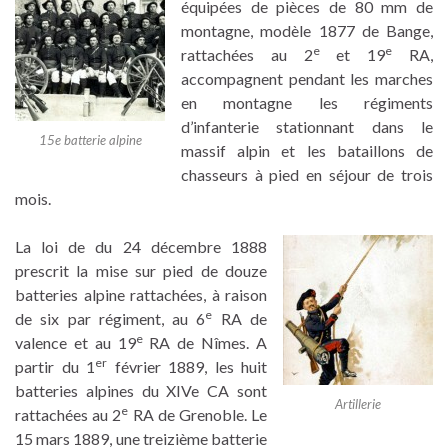
équipées de pièces de 80 mm de
montagne, modèle 1877 de Bange,
e
e
rattachées au 2
et 19
RA,
accompagnent pendant les marches
en montagne les régiments
d’infanterie stationnant dans le
15e batterie alpine
massif alpin et les bataillons de
chasseurs à pied en séjour de trois
mois.
La loi de du 24 décembre 1888
prescrit la mise sur pied de douze
batteries alpine rattachées, à raison
e
de six par régiment, au 6
RA de
e
valence et au 19
RA de Nîmes. A
er
partir du 1
février 1889, les huit
batteries alpines du XIVe CA sont
Artillerie
e
rattachées au 2
RA de Grenoble. Le
15 mars 1889, une treizième batterie