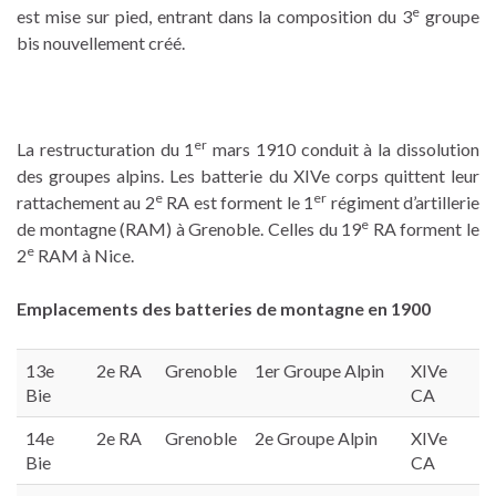
e
est mise sur pied, entrant dans la composition du 3
groupe
bis nouvellement créé.
er
La restructuration du 1
mars 1910 conduit à la dissolution
des groupes alpins. Les batterie du XIVe corps quittent leur
e
er
rattachement au 2
RA est forment le 1
régiment d’artillerie
e
de montagne (RAM) à Grenoble. Celles du 19
RA forment le
e
2
RAM à Nice.
Emplacements des batteries de montagne en 1900
13e
2e RA
Grenoble
1er Groupe Alpin
XIVe
Bie
CA
14e
2e RA
Grenoble
2e Groupe Alpin
XIVe
Bie
CA