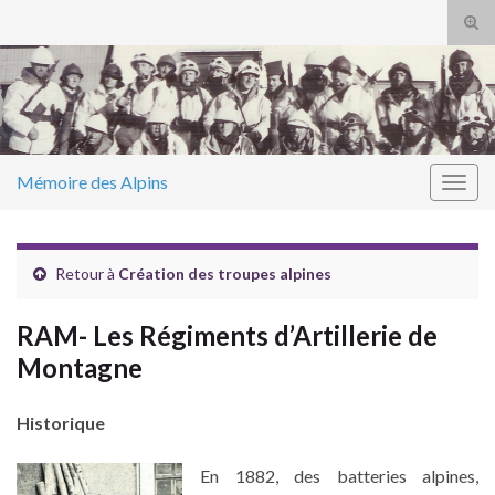
Tog
sear
Search for:
for
Mémoire des Alpins
Togg
navig
Retour à
Création des troupes alpines
RAM- Les Régiments d’Artillerie de
Montagne
Historique
En 1882, des batteries alpines,